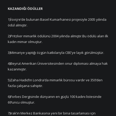
KAZANDIĞI ÖDÜLLER
1)İsviçre’de bulunan Basel Kumarhanesi projesiyle 2005 yılında
ödül almıştır.
2)Pritzker mimarlık ödülünü 2004 yılında almıştır.Bu ödülü alan ilk
kadın mimar olmuştur.
3)Mimariye yaptığı özgün katkılarıyla CBE’ye layık görülmüştür.
4)Beyrut Amerikan Üniversitesinden onur diploması almaya hak
kazanmıştır.
5)Zaha Hadid’in Londra’da mimarlık bürosu vardır ve 350’den
fazla çalışana sahiptir.
6)Forbes Dergisinde dünyanın en güçlü 100 kadını listesinde
69’uncu olmuştur.
7)Irak’ın Merkez Bankasına yeni bir bina tasarlaması için