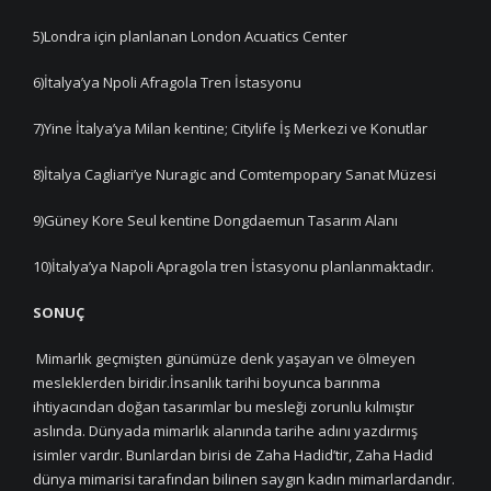
5)Londra için planlanan London Acuatics Center
6)İtalya’ya Npoli Afragola Tren İstasyonu
7)Yine İtalya’ya Milan kentine; Citylife İş Merkezi ve Konutlar
8)İtalya Cagliari’ye Nuragic and Comtempopary Sanat Müzesi
9)Güney Kore Seul kentine Dongdaemun Tasarım Alanı
10)İtalya’ya Napoli Apragola tren İstasyonu planlanmaktadır.
SONUÇ
Mimarlık geçmişten günümüze denk yaşayan ve ölmeyen
mesleklerden biridir.İnsanlık tarihi boyunca barınma
ihtiyacından doğan tasarımlar bu mesleği zorunlu kılmıştır
aslında. Dünyada mimarlık alanında tarihe adını yazdırmış
isimler vardır. Bunlardan birisi de Zaha Hadid’tir, Zaha Hadid
dünya mimarisi tarafından bilinen saygın kadın mimarlardandır.