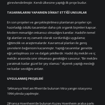
görevlendirilmiştir. Kendi ülkesine yaptığı ilk proje budur.
TASARIMLARINI YAPARKEN DİKKAT ETTİĞİ UNSURLAR
En son projeleri ve gerçekleştirilmesi planlanan projeler için
hazırladığı ödüllü tasarımları daha çok organik biçimleri kapsar.
Modern mimarlığın imkansız olmadığını kanıtlar. Hadid’in temel
ilgi alanları ve eş zamanlı olarak sürdürdüğü uygulama;
eğitimcilik ve araştırmalardır. Kavramsal planları ile geniş
çevrelerin beğenisini kazanmıştır. Yaptığı tasarımlar genelde
eğri,anlaşılması zor ve dalgalı şekillerdir. Hadid dış mekân ve iç
mekân arasında sınır olmaması gerektiğini savunur. ‘’Bir mekânı
yaratmak kadar güzel bir şey olamaz.’’ diyerek yaptığı mesleği
ne kadar sevdiğini anlatır.
UYGULANMIŞ PROJELERİ
1)Almanya Weil am Rhein’de bulunan Vitra yangın istasyonu
1994 yılında yapılmıştır.
2)Fransa Hoenheim’de bulunan Kuzey Hoenheim araba parkı