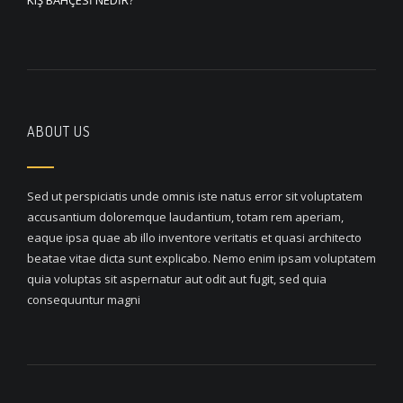
ABOUT US
Sed ut perspiciatis unde omnis iste natus error sit voluptatem
accusantium doloremque laudantium, totam rem aperiam,
eaque ipsa quae ab illo inventore veritatis et quasi architecto
beatae vitae dicta sunt explicabo. Nemo enim ipsam voluptatem
quia voluptas sit aspernatur aut odit aut fugit, sed quia
consequuntur magni