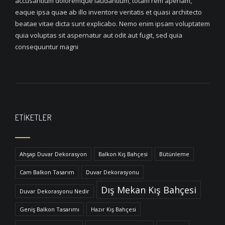
accusantium doloremque laudantium, totam rem aperiam,
eaque ipsa quae ab illo inventore veritatis et quasi architecto
beatae vitae dicta sunt explicabo. Nemo enim ipsam voluptatem
quia voluptas sit aspernatur aut odit aut fugit, sed quia
consequuntur magni
ETIKETLER
Ahşap Duvar Dekorasyon
Balkon Kış Bahçesi
Bütünleme
Cam Balkon Tasarım
Duvar Dekorasyonu
Dış Mekan Kış Bahçesi
Duvar Dekorasyonu Nedir
Geniş Balkon Tasarımı
Hazır Kış Bahçesi