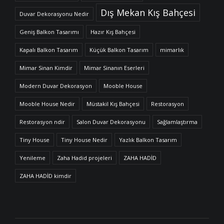
Dış Mekan Kış Bahçesi
Duvar Dekorasyonu Nedir
Geniş Balkon Tasarımı
Hazır Kış Bahçesi
Kapalı Balkon Tasarım
Küçük Balkon Tasarım
mimarlık
Mimar Sinan Kimdir
Mimar Sinanın Eserleri
Modern Duvar Dekorasyon
Mooble House
Mooble House Nedir
Müstakil Kış Bahçesi
Restorasyon
Restorasyon ndir
Salon Duvar Dekorasyonu
Sağlamlaştırma
Tiny House
Tiny House Nedir
Yazlık Balkon Tasarım
Yenileme
Zaha Hadid projeleri
ZAHA HADİD
ZAHA HADİD kimdir