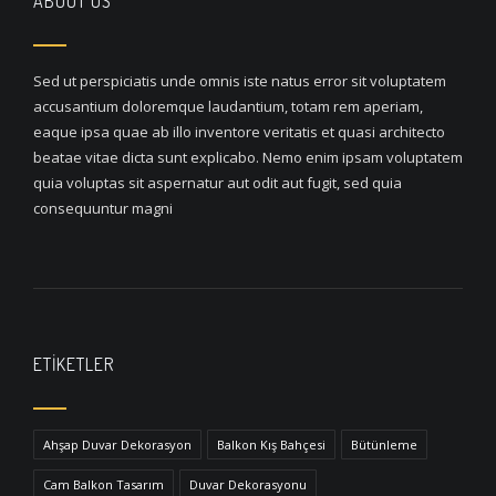
ABOUT US
Sed ut perspiciatis unde omnis iste natus error sit voluptatem
accusantium doloremque laudantium, totam rem aperiam,
eaque ipsa quae ab illo inventore veritatis et quasi architecto
beatae vitae dicta sunt explicabo. Nemo enim ipsam voluptatem
quia voluptas sit aspernatur aut odit aut fugit, sed quia
consequuntur magni
ETIKETLER
Ahşap Duvar Dekorasyon
Balkon Kış Bahçesi
Bütünleme
Cam Balkon Tasarım
Duvar Dekorasyonu