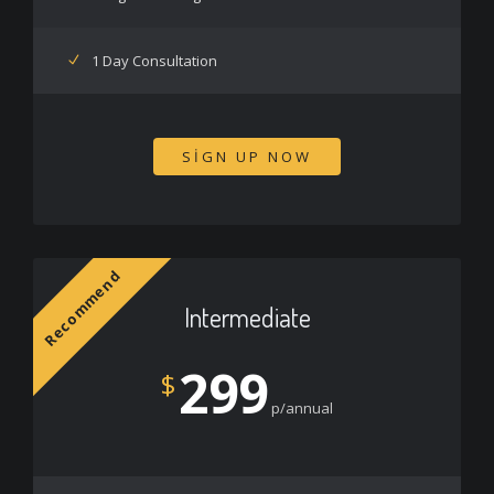
1 Day Consultation
SIGN UP NOW
Recommend
Intermediate
299
$
p/annual