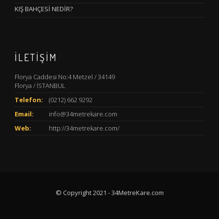
KIŞ BAHÇESİ NEDİR?
İLETIŞIM
Florya Caddesi No:4 Metzel / 34149
Florya / İSTANBUL
Telefon:
(0212) 662 9292
Email:
info@34metrekare.com
Web:
http://34metrekare.com/
© Copyright 2021 - 34MetreKare.com